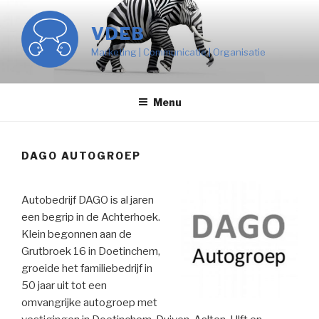
Naar
de
VDEB
inhoud
Marketing | Communicatie | Organisatie
springen
Menu
DAGO AUTOGROEP
Autobedrijf DAGO is al jaren
een begrip in de Achterhoek.
Klein begonnen aan de
Grutbroek 16 in Doetinchem,
groeide het familiebedrijf in
50 jaar uit tot een
omvangrijke autogroep met