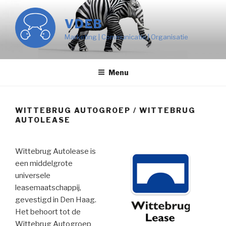
Naar
de
VDEB
inhoud
Marketing | Communicatie | Organisatie
springen
Menu
WITTEBRUG AUTOGROEP / WITTEBRUG
AUTOLEASE
Wittebrug Autolease is
een middelgrote
universele
leasemaatschappij,
gevestigd in Den Haag.
Het behoort tot de
Wittebrug Autogroep