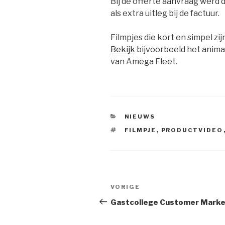
Bij de offerte aanvraag werd
als extra uitleg bij de factuur.
Filmpjes die kort en simpel z
Bekijk
bijvoorbeeld het anima
van Amega Fleet.
CATEGORIEËN
NIEUWS
TAGS
FILMPJE
,
PRODUCTVIDEO
Bericht
Vorig
VORIGE
navigatie
bericht
Gastcollege Customer Marke