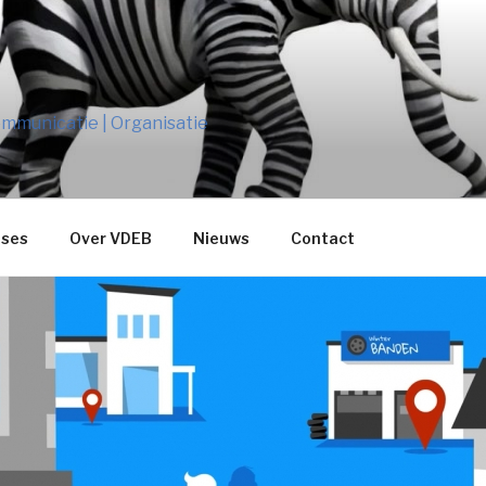
B
mmunicatie | Organisatie
ses
Over VDEB
Nieuws
Contact