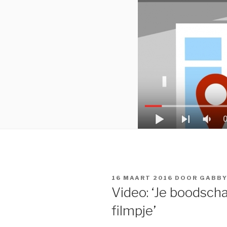
GEPLAATST
16 MAART 2016
DOOR
GABB
OP
Video: ‘Je boodsch
filmpje’