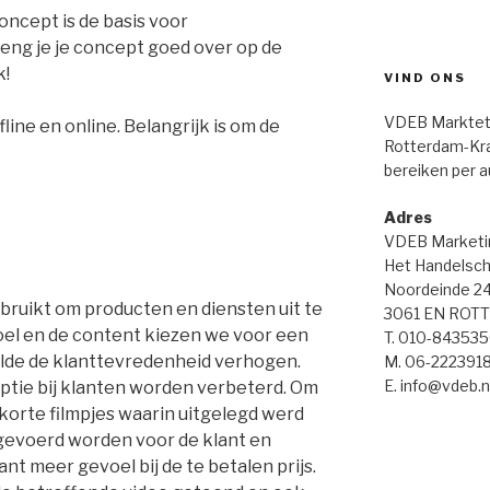
ncept is de basis voor
ng je je concept goed over op de
k!
VIND ONS
VDEB Markteti
line en online. Belangrijk is om de
Rotterdam-Kral
bereiken per a
Adres
VDEB Marketi
Het Handelsch
Noordeinde 2
bruikt om producten en diensten uit te
3061 EN ROT
oel en de content kiezen we voor een
T. 010-84353
ilde de klanttevredenheid verhogen.
M. 06-222391
E. info@vdeb.n
ptie bij klanten worden verbeterd. Om
 korte filmpjes waarin uitgelegd werd
evoerd worden voor de klant en
nt meer gevoel bij de te betalen prijs.