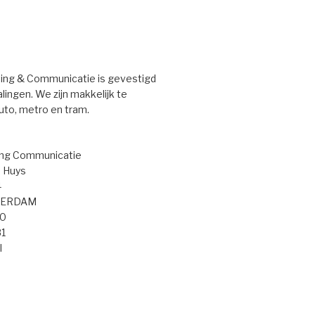
ng & Communicatie is gevestigd
ingen. We zijn makkelijk te
uto, metro en tram.
ng Communicatie
 Huys
4
TERDAM
50
81
l