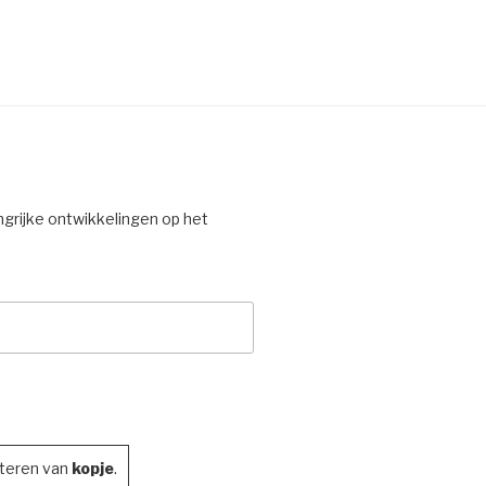
ngrijke ontwikkelingen op het
cteren van
kopje
.