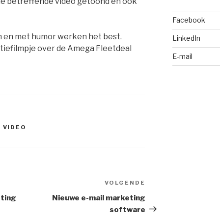
 de betreffende video getoond en ook
Facebook
ijn en met humor werken het best.
LinkedIn
tiefilmpje over de Amega Fleetdeal
E-mail
,
VIDEO
VOLGENDE
Volgend
bericht
ting
Nieuwe e-mail marketing
software