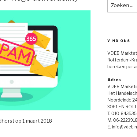
Zoeken
naar:
VIND ONS
VDEB Markteti
Rotterdam-Kral
bereiken per a
Adres
VDEB Marketi
Het Handelsch
Noordeinde 2
3061 EN ROT
T. 010-84353
M. 06-222391
horst op 1 maart 2018
E. info@vdeb.n