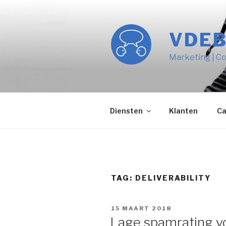
Naar
de
inhoud
VDE
springen
Marketing | Co
Diensten
Klanten
Ca
TAG:
DELIVERABILITY
GEPLAATST
15 MAART 2018
OP
Lage spamrating vo