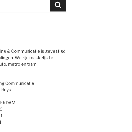
Zoeken
ng & Communicatie is gevestigd
ingen. We zijn makkelijk te
uto, metro en tram.
ng Communicatie
 Huys
4
TERDAM
50
81
l