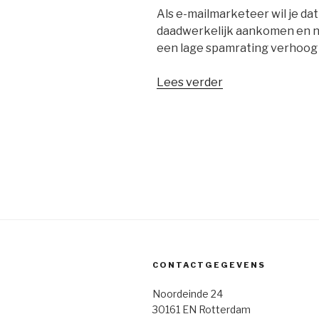
Als e-mailmarketeer wil je dat
daadwerkelijk aankomen en ni
een lage spamrating verhoog je 
“Lage
Lees verder
spamrating
voor
hoge
deliverability”
CONTACTGEGEVENS
Noordeinde 24
30161 EN Rotterdam