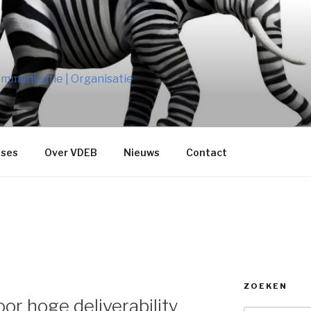
B
mmunicatie | Organisatie
ses
Over VDEB
Nieuws
Contact
ZOEKEN
or hoge deliverability