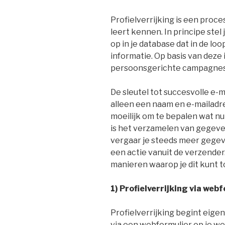
Profielverrijking is een proce
leert kennen. In principe stel
op in je database dat in de lo
informatie. Op basis van deze
persoonsgerichte campagnes u
De sleutel tot succesvolle e-m
alleen een naam en e-mailadre
moeilijk om te bepalen wat nu 
is het verzamelen van gegevens
vergaar je steeds meer gegev
een actie vanuit de verzende
manieren waarop je dit kunt 
1) Profielverrijking via web
Profielverrijking begint eigen
via een webformulier op je web