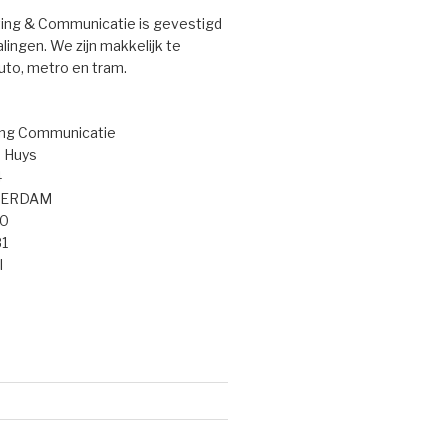
ng & Communicatie is gevestigd
ingen. We zijn makkelijk te
uto, metro en tram.
ng Communicatie
 Huys
4
TERDAM
50
81
l