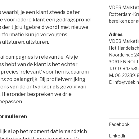
VDEB Markteti
s waarbij je een klant steeds beter
Rotterdam-Kral
 je voor iedere klant een gedragsprofiel
bereiken per a
op der tijd uitgebreid wordt met nieuwe
 informatie kun je vervolgens
Adres
VDEB Marketi
itsturen. uitsturen.
Het Handelsch
Noordeinde 2
ailcampagnes is relevantie. Als je
3061 EN ROT
s hebt van de klant is het echter
T. 010-84353
precies ‘relevant’ voor hen is, daarom
M. 06-222391
 zo belangrijk. Bij profielverrijking
E. info@vdeb.n
ens van de ontvanger als gevolg van
r. Hieronder bespreken we drie
toepassen.
formulieren
Facebook
lijk al op het moment dat iemand zich
LinkedIn
site inschrijft voor je mailings. De