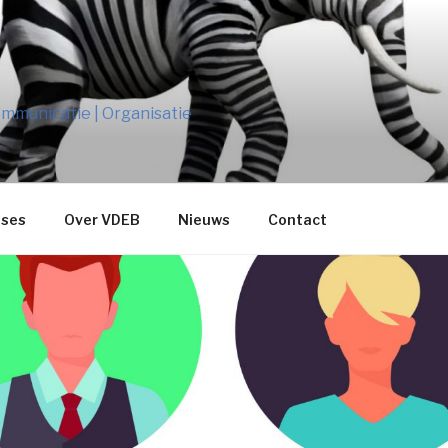
B
mmunicatie | Organisatie
ses
Over VDEB
Nieuws
Contact