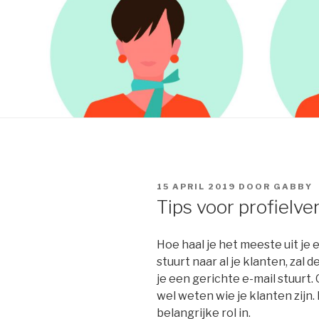
GEPLAATST
15 APRIL 2019
DOOR
GABBY
OP
Tips voor profielver
Hoe haal je het meeste uit je 
stuurt naar al je klanten, zal
je een gerichte e-mail stuurt
wel weten wie je klanten zijn.
belangrijke rol in.