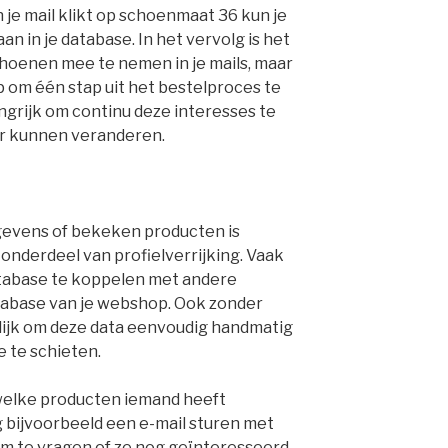
 je mail klikt op schoenmaat 36 kun je
aan in je database. In het vervolg is het
hoenen mee te nemen in je mails, maar
 om één stap uit het bestelproces te
angrijk om continu deze interesses te
r kunnen veranderen.
evens of bekeken producten is
onderdeel van profielverrijking. Vaak
database te koppelen met andere
tabase van je webshop. Ook zonder
lijk om deze data eenvoudig handmatig
e te schieten.
t welke producten iemand heeft
g bijvoorbeeld een e-mail sturen met
om te vragen of ze nog geïnteresseerd