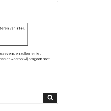
cteren van
ster
.
gevens en zullen je niet
 manier waarop wij omgaan met
Zoeken