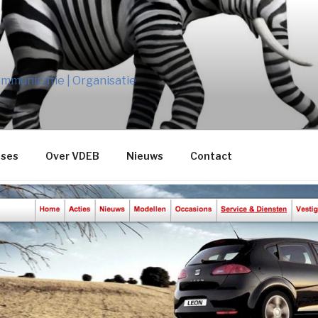
B
mmunicatie | Organisatie
ses
Over VDEB
Nieuws
Contact