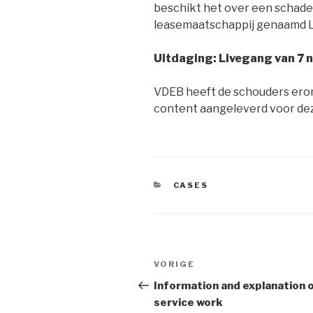
beschikt het over een schade
leasemaatschappij genaamd L
Uitdaging: Livegang van 7 n
VDEB heeft de schouders eron
content aangeleverd voor de
CATEGORIEËN
CASES
Bericht
Vorig
VORIGE
navigatie
bericht
Information and explanation 
service work