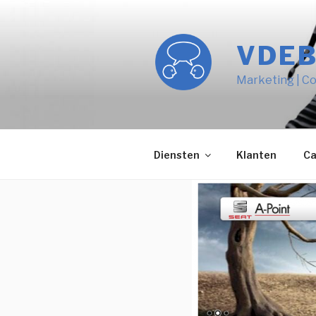
Naar
de
inhoud
VDE
springen
Marketing | Co
Diensten
Klanten
Ca