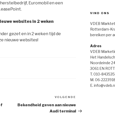
herstelbedrijf, Euromobil en een
easePoint.
VIND ONS
ieuwe websites in 2 weken
VDEB Markteti
Rotterdam-Kral
der gezet en in 2 weken tijd de
bereiken per a
ze nieuwe websites!
Adres
VDEB Marketi
Het Handelsch
Noordeinde 2
3061 EN ROT
T. 010-84353
M. 06-222391
E. info@vdeb.n
VOLGENDE
Volgend
bericht
of
Bekendheid geven aan nieuwe
Audi terminal